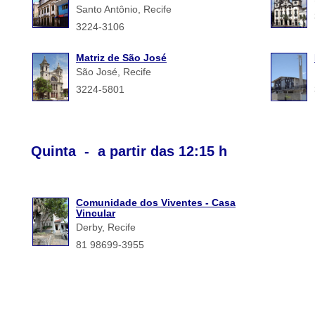
Santo Antônio, Recife
3224-3106
Matriz de São José
São José, Recife
3224-5801
Quinta - a partir das 12:15 h
Comunidade dos Viventes - Casa
Vincular
Derby, Recife
81 98699-3955