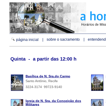
sobre o sacramento |
entendendo
página inicial |
Quinta - a partir das 12:00 h
Basílica de N. Sra.do Carmo
Santo Antônio, Recife
3224-3174 99723-9140
Igreja de N. Sra. da Conceição dos
Militares